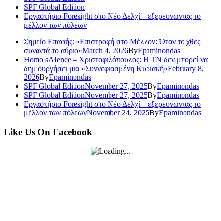
SPF Global Edition
Εργαστήριο Foresight στο Νέο Δελχί – εξερευνώντας το
μέλλον των πόλεων
Σημείο Επαφής: «Επιστροφή στο Μέλλον: Όταν το χθες
συναντά το αύριο»
March 4, 2026
By
Epaminondas
Homo sAIence – Χριστοφιλόπουλος: Η ΤΝ δεν μπορεί να
δημιουργήσει μια «Συννεφιασμένη Κυριακή»
February 8,
2026
By
Epaminondas
SPF Global Edition
November 27, 2025
By
Epaminondas
SPF Global Edition
November 27, 2025
By
Epaminondas
Εργαστήριο Foresight στο Νέο Δελχί – εξερευνώντας το
μέλλον των πόλεων
November 24, 2025
By
Epaminondas
Like Us On Facebook