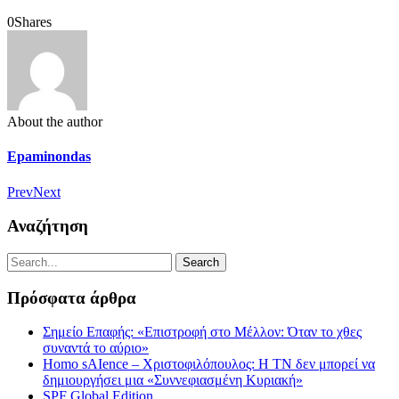
0
Shares
About the author
Epaminondas
Prev
Next
Αναζήτηση
Πρόσφατα άρθρα
Σημείο Επαφής: «Επιστροφή στο Μέλλον: Όταν το χθες
συναντά το αύριο»
Homo sAIence – Χριστοφιλόπουλος: Η ΤΝ δεν μπορεί να
δημιουργήσει μια «Συννεφιασμένη Κυριακή»
SPF Global Edition