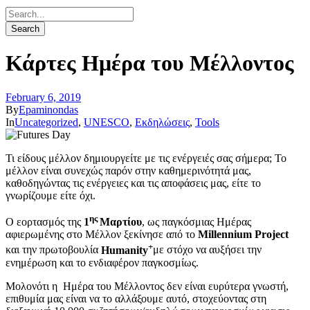
Κάρτες Ημέρα του Μέλλοντος
February 6, 2019
By
Epaminondas
In
Uncategorized
,
UNESCO
,
Εκδηλώσεις
,
Tools
Τι είδους μέλλον δημιουργείτε με τις ενέργειές σας σήμερα; Το
μέλλον είναι συνεχώς παρόν στην καθημερινότητά μας,
καθοδηγώντας τις ενέργειες και τις αποφάσεις μας, είτε το
γνωρίζουμε είτε όχι.
ης
Ο εορτασμός της
1
Μαρτίου
, ως παγκόσμιας Ημέρας
αφιερωμένης στο Μέλλον ξεκίνησε από το
Millennium Project
+
και την πρωτοβουλία
Humanity
με στόχο να αυξήσει την
ενημέρωση και το ενδιαφέρον παγκοσμίως.
Μολονότι η Ημέρα του Μέλλοντος δεν είναι ευρύτερα γνωστή,
επιθυμία μας είναι να το αλλάξουμε αυτό, στοχεύοντας στη