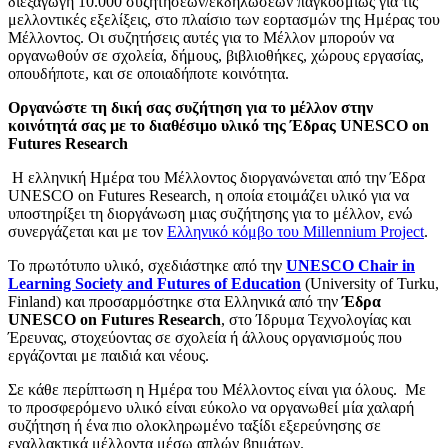
διεξαγωγή 10.000 συζητήσεων/εκδηλώσεων παγκοσμίως για τις
μελλοντικές εξελίξεις, στο πλαίσιο των εορτασμών της Ημέρας του
Μέλλοντος. Οι συζητήσεις αυτές για το Μέλλον μπορούν να
οργανωθούν σε σχολεία, δήμους, βιβλιοθήκες, χώρους εργασίας,
οπουδήποτε, και σε οποιαδήποτε κοινότητα.
Οργανώστε τη δική σας συζήτηση για το μέλλον στην
κοινότητά σας με τo διαθέσιμο υλικό της Έδρας UNESCO on
Futures Research
Η ελληνική Ημέρα του Μέλλοντος διοργανώνεται από την Έδρα
UNESCO on Futures Research, η οποία ετοιμάζει υλικό για να
υποστηρίξει τη διοργάνωση μιας συζήτησης για το μέλλον, ενώ
συνεργάζεται και με τον
Ελληνικό κόμβο του Millennium Project
.
Το πρωτότυπο υλικό, σχεδιάστηκε από την
UNESCO Chair in
Learning Society and Futures of Education
(University of Turku,
Finland) και προσαρμόστηκε στα Ελληνικά από την
Έδρα
UNESCO on Futures Research
, στο Ίδρυμα Τεχνολογίας και
Έρευνας, στοχεύοντας σε σχολεία ή άλλoυς οργανισμούς που
εργάζονται με παιδιά και νέους.
Σε κάθε περίπτωση η Ημέρα του Μέλλοντος είναι για όλους. Με
το προσφερόμενο υλικό είναι εύκολο να οργανωθεί μία χαλαρή
συζήτηση ή ένα πιο ολοκληρωμένο ταξίδι εξερεύνησης σε
εναλλακτικά μέλλοντα μέσω απλών βημάτων.