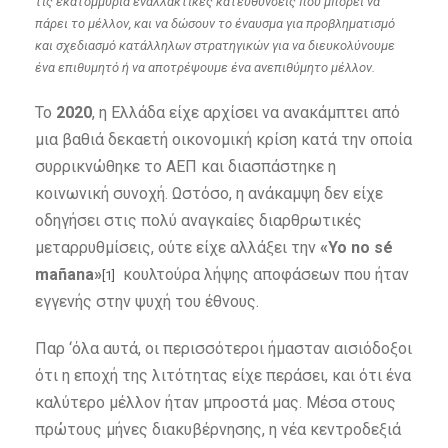
τις εκατομμύρια εναλλακτικές κατευθύνσεις που μπορεί να
πάρει το μέλλον, και να δώσουν το έναυσμα για προβληματισμό
και σχεδιασμό κατάλληλων στρατηγικών για να διευκολύνουμε
ένα επιθυμητό ή να αποτρέψουμε ένα ανεπιθύμητο μέλλον.
Το
2020
, η Ελλάδα είχε αρχίσει να ανακάμπτει από
μια βαθιά δεκαετή οικονομική κρίση κατά την οποία
συρρικνώθηκε το ΑΕΠ και διασπάστηκε η
κοινωνική συνοχή. Ωστόσο, η ανάκαμψη δεν είχε
οδηγήσει στις πολύ αναγκαίες διαρθρωτικές
μεταρρυθμίσεις, ούτε είχε αλλάξει την
«Yo no sé
mañana»
κουλτούρα λήψης αποφάσεων​​ που ήταν
[1]
εγγενής στην ψυχή του έθνους.
Παρ ‘όλα αυτά, οι περισσότεροι ήμασταν αισιόδοξοι
ότι η εποχή της λιτότητας είχε περάσει, και ότι ένα
καλύτερο μέλλον ήταν μπροστά μας. Μέσα στους
πρώτους μήνες διακυβέρνησης, η νέα κεντροδεξιά