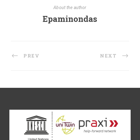
About the author
Epaminondas
PREV
NEXT