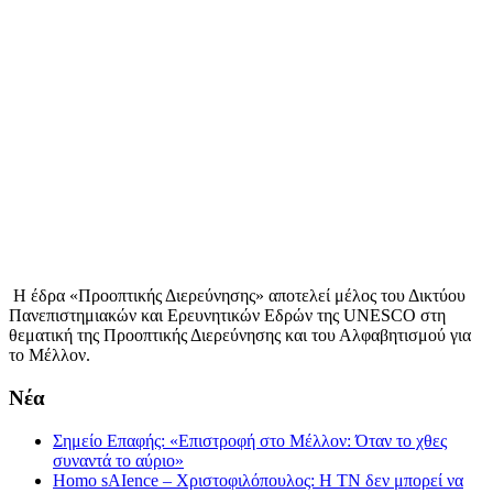
Περισσοτερα
Η έδρα «Προοπτικής Διερεύνησης» αποτελεί μέλος του Δικτύου
Πανεπιστημιακών και Ερευνητικών Εδρών της UNESCO στη
θεματική της Προοπτικής Διερεύνησης και του Αλφαβητισμού για
το Μέλλον.
Νέα
Σημείο Επαφής: «Επιστροφή στο Μέλλον: Όταν το χθες
συναντά το αύριο»
Homo sAIence – Χριστοφιλόπουλος: Η ΤΝ δεν μπορεί να