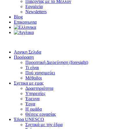
Παίζοντας με το Μέλλον
Εργαλεία
Newsletters
Blog
Επικοινωνια
Αρχικη Σελιδα
Προόραση
Προοπτική Διερεύνηση (foresight)
Τι είναι
Πού χρησιμεύει
Μέθοδοι
Σχετικα με εμας
Δραστηριότητα
Υπηρεσίες
Έρευνα
Έργα
Η ομάδα
Θέσεις εργασίας
Έδρα UNESCO
Σχετικά με την έδρα