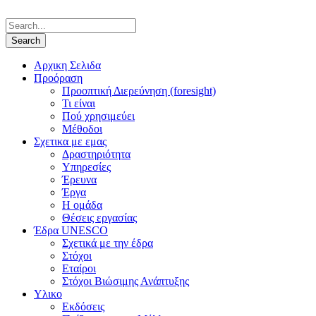
Αρχικη Σελιδα
Προόραση
Προοπτική Διερεύνηση (foresight)
Τι είναι
Πού χρησιμεύει
Μέθοδοι
Σχετικα με εμας
Δραστηριότητα
Υπηρεσίες
Έρευνα
Έργα
Η ομάδα
Θέσεις εργασίας
Έδρα UNESCO
Σχετικά με την έδρα
Στόχοι
Εταίροι
Στόχοι Βιώσιμης Ανάπτυξης
Υλικο
Εκδόσεις