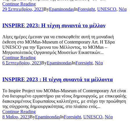
Continue Reading
29 Σεπτεμβρίου, 2023
By
Epaminondas
In
Foresight
,
UNESCO
,
Νέα
INSPIRE 2023: Η τέχνη συναντά το μέλλον
Λίγες ημέρες έμειναν για να επισκεφθείτε αυτή τη μοναδική
έκθεση στο MOMus-Museum of Contemporary Art. Η Έδρα
UNESCO για την Έρευνα του Μέλλοντος, το MOMus –
Μητροπολιτικός Οργανισμός Μουσείων Εικαστικών...
Continue Reading
6 Σεπτεμβρίου, 2023
By
Epaminondas
In
Foresight
,
Νέα
INSPIRE 2023 : Η τέχνη συναντά τα μέλλοντα
Το Inspire Project του MOMus-Museum of Contemporary Art είναι
ένα διευρυμένο εργαστήριο για νέους δημιουργούς, με επικεφαλής
διακεκριμένους Ευρωπαίους καλλιτέχνες, με στόχο την προώθηση
της σύγχρονης δημιουργικότητας, στο πλαίσιο ενός...
Continue Reading
8 Μαΐου, 2023
By
Epaminondas
In
Foresight
,
UNESCO
,
Νέα