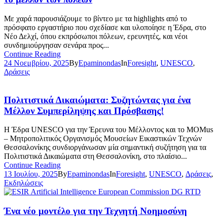
Με χαρά παρουσιάζουμε το βίντεο με τα highlights από το
πρόσφατο εργαστήριο που σχεδίασε και υλοποίησε η Έδρα, στο
Νέο Δελχί, όπου εκπρόσωποι πόλεων, ερευνητές, και νέοι
συνδημιούργησαν σενάρα προς...
Continue Reading
24 Νοεμβρίου, 2025
By
Epaminondas
In
Foresight
,
UNESCO
,
Δράσεις
Πολιτιστικά Δικαιώματα: Συζητώντας για ένα
Μέλλον Συμπερίληψης και Πρόσβασης!
Η Έδρα UNESCO για την Έρευνα του Μέλλοντος και το MOMus
– Μητροπολιτικός Οργανισμός Μουσείων Εικαστικών Τεχνών
Θεσσαλονίκης συνδιοργάνωσαν μία σημαντική συζήτηση για τα
Πολιτιστικά Δικαιώματα στη Θεσσαλονίκη, στο πλαίσιο...
Continue Reading
13 Ιουλίου, 2025
By
Epaminondas
In
Foresight
,
UNESCO
,
Δράσεις
,
Εκδηλώσεις
Ένα νέο μοντέλο για την Τεχνητή Νοημοσύνη