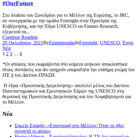
#OurFuture
Στο πλαίσιο του Συνεδρίου για το Μέλλον της Ευρώπης, το JRC,
σε συνεργασία με την ομάδα Foresight στην Προεδρία της
Κυβέρνησης, και την Έδρα UNESCO on Futures Research,
εξερευνά τα...
Continue Reading
20 Οκτωβρίου, 2021
By
Epaminondas
In
Foresight
,
UNESCO
,
Έργα
,
Νέα
1
2
3
…
6
*Οι απόψεις που εκφράζονται στα κείμενα ανήκουν αποκλειστικά
στους συντάκτες και δεν απηχούν απαραίτητα την επίσημη γνώμη του
ΙΤΕ ή του Δικτύου ΠΡΑΞΗ.
Η έδρα «Προοπτικής Διερεύνησης» αποτελεί μέλος του Δικτύου
Πανεπιστημιακών και Ερευνητικών Εδρών της UNESCO στη
θεματική της Προοπτικής Διερεύνησης και του Αλφαβητισμού για
το Μέλλον.
Νέα
Σημείο Επαφής: «Επιστροφή στο Μέλλον: Όταν το χθες
συναντά το αύριο»
Homo sAIence – Χριστοφιλόπουλος: Η ΤΝ δεν μπορεί να