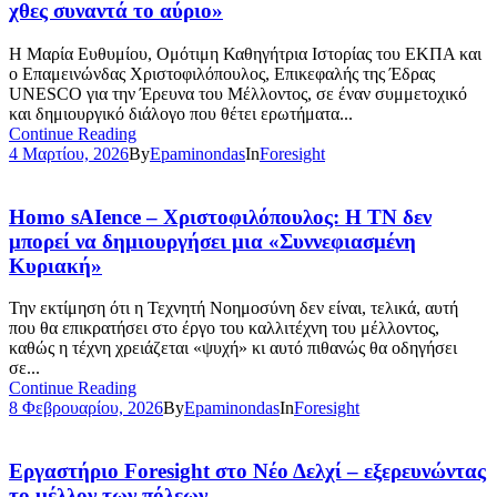
χθες συναντά το αύριο»
Η Μαρία Ευθυμίου, Ομότιμη Καθηγήτρια Ιστορίας του ΕΚΠΑ και
ο Επαμεινώνδας Χριστοφιλόπουλος, Επικεφαλής της Έδρας
UNESCO για την Έρευνα του Μέλλοντος, σε έναν συμμετοχικό
και δημιουργικό διάλογο που θέτει ερωτήματα...
Continue Reading
4 Μαρτίου, 2026
By
Epaminondas
In
Foresight
Homo sAIence – Χριστοφιλόπουλος: Η ΤΝ δεν
μπορεί να δημιουργήσει μια «Συννεφιασμένη
Κυριακή»
Την εκτίμηση ότι η Τεχνητή Νοημοσύνη δεν είναι, τελικά, αυτή
που θα επικρατήσει στο έργο του καλλιτέχνη του μέλλοντος,
καθώς η τέχνη χρειάζεται «ψυχή» κι αυτό πιθανώς θα οδηγήσει
σε...
Continue Reading
8 Φεβρουαρίου, 2026
By
Epaminondas
In
Foresight
Εργαστήριο Foresight στο Νέο Δελχί – εξερευνώντας
το μέλλον των πόλεων