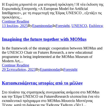
Η Ευρώπη μπροστά σε μια ιστορική πρόκληση ! Η νέα έκδοση της
Ευρωπαϊκής Επιτροπής «A European Model for Artificial
Intelligence», με τη συμμετοχή της Έδρας UNESCO , εξετάζει τις
προκλήσεις...
Continue Reading
13 Ιουλίου, 2025
By
Epaminondas
In
Foresight
,
UNESCO
,
Εκδόσεις
Imagining the future together with MOMus
In the framework of the strategic cooperation between MOMus and
the UNESCO Chair on Futures Research, a new educational
programme is being implemented at the MOMus Museum of
Modern Art,...
Continue Reading
29 Σεπτεμβρίου, 2023
By
Epaminondas
In
Foresight
Κατασκευάζοντας ιστορίες από το μέλλον
Στο πλαίσιο της στρατηγικής συνεργασίας ανάμεσα στο MOMus
και την Έδρα UNESCO on FuturesResearch υλοποιείται ένα νέο
εκπαιδευτικό πρόγραμμα στο MOMus-Μουσείο Μοντέρνας
Τέχνης, κατά τη διάρκεια της Έκθεσης Έκθεση «50+1...