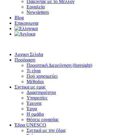
Παίζοντας με το Μέλλον
Εργαλεία
Newsletters
Blog
Επικοινωνια
Αρχικη Σελιδα
Προόραση
Προοπτική Διερεύνηση (foresight)
Τι είναι
Πού χρησιμεύει
Μέθοδοι
Σχετικα με εμας
Δραστηριότητα
Υπηρεσίες
Έρευνα
Έργα
Η ομάδα
Θέσεις εργασίας
Έδρα UNESCO
Σχετικά με την έδρα