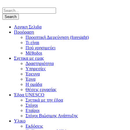
Αρχικη Σελιδα
Προόραση
Προοπτική Διερεύνηση (foresight)
Τι είναι
Πού χρησιμεύει
Μέθοδοι
Σχετικα με εμας
Δραστηριότητα
Υπηρεσίες
Έρευνα
Έργα
Η ομάδα
Θέσεις εργασίας
Έδρα UNESCO
Σχετικά με την έδρα
Στόχοι
Εταίροι
Στόχοι Βιώσιμης Ανάπτυξης
Υλικο
Εκδόσεις