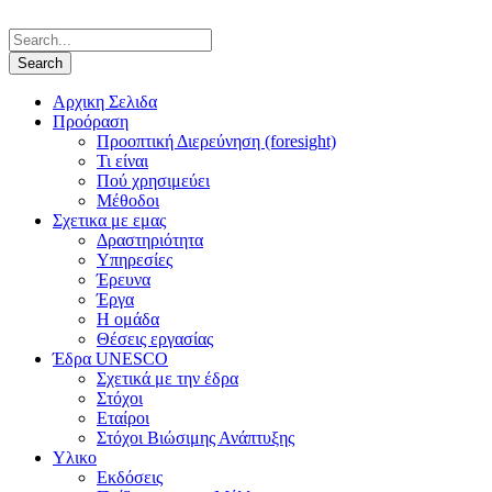
Αρχικη Σελιδα
Προόραση
Προοπτική Διερεύνηση (foresight)
Τι είναι
Πού χρησιμεύει
Μέθοδοι
Σχετικα με εμας
Δραστηριότητα
Υπηρεσίες
Έρευνα
Έργα
Η ομάδα
Θέσεις εργασίας
Έδρα UNESCO
Σχετικά με την έδρα
Στόχοι
Εταίροι
Στόχοι Βιώσιμης Ανάπτυξης
Υλικο
Εκδόσεις