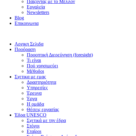
Παίζοντας με το Μέλλον
Εργαλεία
Newsletters
Blog
Επικοινωνια
Αρχικη Σελιδα
Προόραση
Προοπτική Διερεύνηση (foresight)
Τι είναι
Πού χρησιμεύει
Μέθοδοι
Σχετικα με εμας
Δραστηριότητα
Υπηρεσίες
Έρευνα
Έργα
Η ομάδα
Θέσεις εργασίας
Έδρα UNESCO
Σχετικά με την έδρα
Στόχοι
Εταίροι