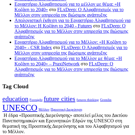
Εργαστήριο Αλφαβητισμού για το μέλλον με θέμα: «Η
Κοζάνη το 2040»
στο
FLxDeep: Ο Αλφαβητισμός για το
Μέλλον στην υπηρεσία της βιώσιμης ανάπτυξης
Απολογιστική έκθεση για το Εργαστήριο Αλφαβητισμού για
το Μέλλον: Η Κοζάνη το 2040 - Futures
στο
FLxDeep: Ο
Αλφαβητισμός για το Μέλλον στην υπηρεσία της βιώσιμης
ανάπτυξης
Εργαστήριο Αλφαβητισμού για το Μέλλον: «Η Κοζάνη το
2040» - CSR Index
στο
FLxDeep: Ο Αλφαβητισμός για το
Μέλλον στην υπηρεσία της βιώσιμης ανάπτυξης
Εργαστήριο Αλφαβητισμού για το Μέλλον με θέμα: «Η
Κοζάνη το 2040» – PraxiNetwork
στο
FLxDeep: Ο
Αλφαβητισμός για το Μέλλον στην υπηρεσία της βιώσιμης
ανάπτυξης
Tag Cloud
education
future cities
Foresight
futures thinking
Gremlin
UNESCO
Μέλλον
Προοπτική Διερεύνηση
Η έδρα «Προοπτικής Διερεύνησης» αποτελεί μέλος του Δικτύου
Πανεπιστημιακών και Ερευνητικών Εδρών της UNESCO στη
θεματική της Προοπτικής Διερεύνησης και του Αλφαβητισμού για
το Μέλλον.