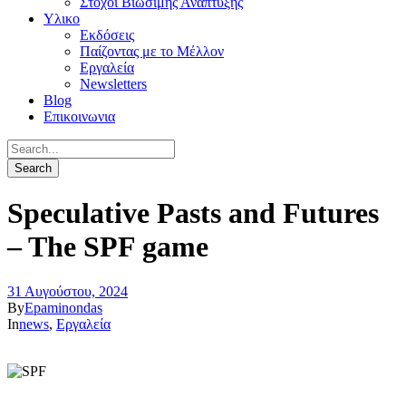
Στόχοι Βιώσιμης Ανάπτυξης
Υλικο
Εκδόσεις
Παίζοντας με το Μέλλον
Εργαλεία
Newsletters
Blog
Επικοινωνια
Speculative Pasts and Futures
– The SPF game
31 Αυγούστου, 2024
By
Epaminondas
In
news
,
Εργαλεία