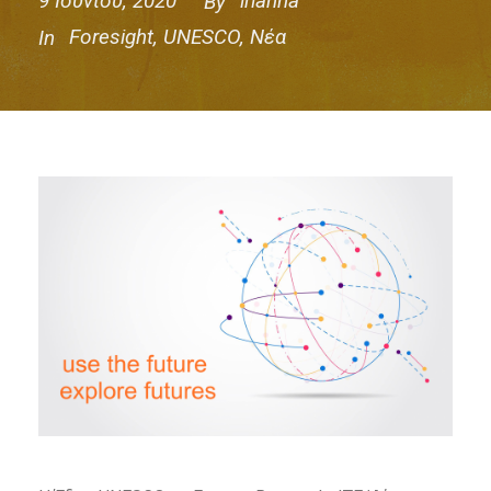
9 Ιουνίου, 2020
irianna
By
Foresight
,
UNESCO
,
Νέα
In