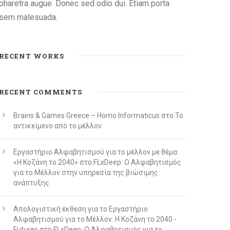
pharetra augue. Donec sed odio dui. Etiam porta
sem malesuada.
RECENT WORKS
RECENT COMMENTS
Brains & Games Greece – Homo Informaticus
στο
To
αντικείμενο από το μέλλον
Εργαστήριο Αλφαβητισμού για το μέλλον με θέμα:
«Η Κοζάνη το 2040»
στο
FLxDeep: Ο Αλφαβητισμός
για το Μέλλον στην υπηρεσία της βιώσιμης
ανάπτυξης
Απολογιστική έκθεση για το Εργαστήριο
Αλφαβητισμού για το Μέλλον: Η Κοζάνη το 2040 -
Futures
στο
FLxDeep: Ο Αλφαβητισμός για το