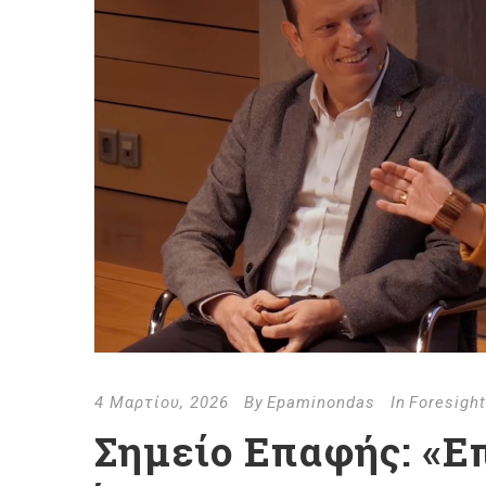
4 Μαρτίου, 2026
By
Epaminondas
In
Foresight
Σημείο Επαφής: «Ε