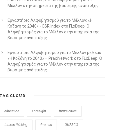
Μέλλον στην υπηρεσία της βιώσιμης ανάπτυξης
Εργαστήριο Αλφαβητισμού για το Μέλλον: «Η
Κοζάνη το 2040» - CSR Index
στο
FLxDeep: Ο
Αλφαβητισμός για το Μέλλον στην υπηρεσία της
βιώσιμης ανάπτυξης
Εργαστήριο Αλφαβητισμού για το Μέλλον με θέμα:
«Η Κοζάνη το 2040» – PraxiNetwork
στο
FLxDeep: Ο
Αλφαβητισμός για το Μέλλον στην υπηρεσία της
βιώσιμης ανάπτυξης
TAG CLOUD
education
Foresight
future cities
futures thinking
Gremlin
UNESCO