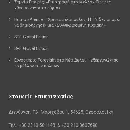
Σημείο Επαφής: «Επιστροφή στο Μέλλον: Όταν το
χθες συναντά το αύριο»
Homo sAIence – Χριστοφιλόπουλος: Η ΤΝ δεν μπορεί
να δημιουργήσει μια «Συννεφιασμένη Κυριακή»
SPF Global Edition
SPF Global Edition
Εργαστήριο Foresight στο Νέο Δελχί – εξερευνώντας
το μέλλον των πόλεων
Στοιχεία Επικοινωνίας
Διεύθυνση: Πλ. Μοριχόβου 1, 54625, Θεσσαλονίκη
Τηλ.: +30 2310 501148 & +30 210 3607690