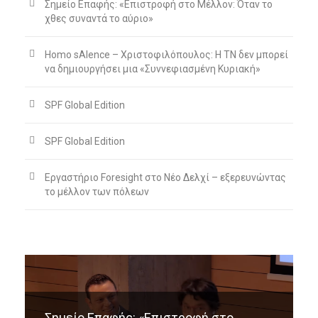
Σημείο Επαφής: «Επιστροφή στο Μέλλον: Όταν το
χθες συναντά το αύριο»
Homo sAIence – Χριστοφιλόπουλος: Η ΤΝ δεν μπορεί
να δημιουργήσει μια «Συννεφιασμένη Κυριακή»
SPF Global Edition
SPF Global Edition
Εργαστήριο Foresight στο Νέο Δελχί – εξερευνώντας
το μέλλον των πόλεων
SPF Global Edition
SPF Global Edition
27 ΝΟΕΜΒΡΊΟΥ, 2025
27 ΝΟΕΜΒΡΊΟΥ, 2025
BY
BY
EPAMINONDAS
EPAMINONDAS
Σημείο Επαφής: «Επιστροφή στο