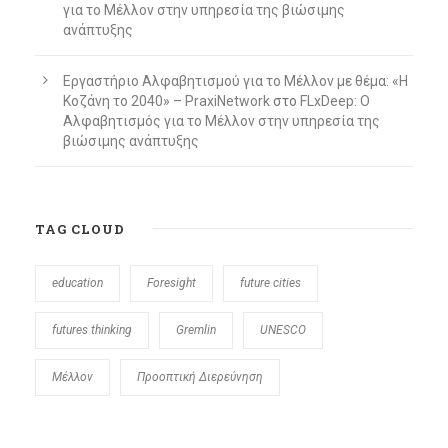
για το Μέλλον στην υπηρεσία της βιώσιμης
ανάπτυξης
Εργαστήριο Αλφαβητισμού για το Μέλλον με θέμα: «Η
Κοζάνη το 2040» – PraxiNetwork
στο
FLxDeep: Ο
Αλφαβητισμός για το Μέλλον στην υπηρεσία της
βιώσιμης ανάπτυξης
TAG CLOUD
education
Foresight
future cities
futures thinking
Gremlin
UNESCO
Μέλλον
Προοπτική Διερεύνηση