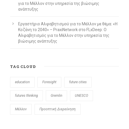
για το Μέλλον στην υπηρεσία της βιώσιμης
ανάπτυξης
Εργαστήριο Αλφαβητισμού για το Μέλλον με θέμα: «Η
Κοζάνη το 2040» – PraxiNetwork
στο
FLxDeep: Ο
Αλφαβητισμός για το Μέλλον στην υπηρεσία της
βιώσιμης ανάπτυξης
TAG CLOUD
education
Foresight
future cities
futures thinking
Gremlin
UNESCO
Μέλλον
Προοπτική Διερεύνηση