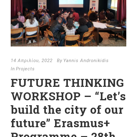
14 Απριλίου, 2022
By
Yannis Andronikidis
In
Projects
FUTURE THINKING
WORKSHOP – “Let’s
build the city of our
future” Erasmus+
Programme – 28th