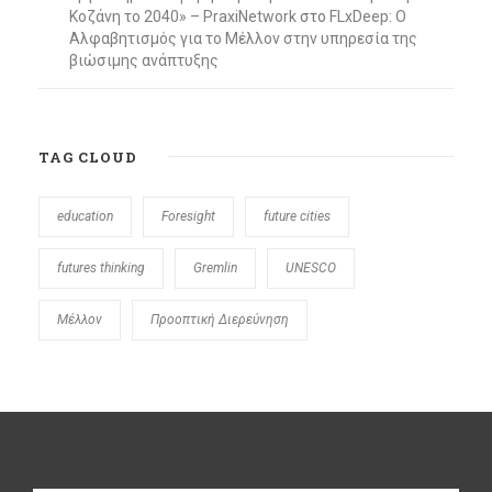
Κοζάνη το 2040» – PraxiNetwork
στο
FLxDeep: Ο
Αλφαβητισμός για το Μέλλον στην υπηρεσία της
βιώσιμης ανάπτυξης
TAG CLOUD
education
Foresight
future cities
futures thinking
Gremlin
UNESCO
Μέλλον
Προοπτική Διερεύνηση