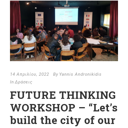
14 Απριλίου, 2022
By
Yannis Andronikidis
In
Δράσεις
FUTURE THINKING
WORKSHOP – “Let’s
build the city of our