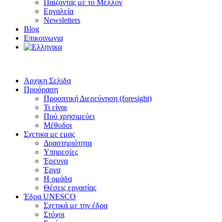
Παίζοντας με το Μέλλον
Εργαλεία
Newsletters
Blog
Επικοινωνια
Αρχικη Σελιδα
Προόραση
Προοπτική Διερεύνηση (foresight)
Τι είναι
Πού χρησιμεύει
Μέθοδοι
Σχετικα με εμας
Δραστηριότητα
Υπηρεσίες
Έρευνα
Έργα
Η ομάδα
Θέσεις εργασίας
Έδρα UNESCO
Σχετικά με την έδρα
Στόχοι