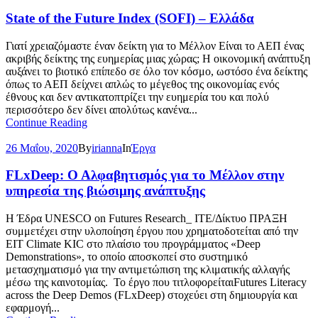
State of the Future Index (SOFI) – Ελλάδα
Γιατί χρειαζόμαστε έναν δείκτη για το Μέλλον Είναι το ΑΕΠ ένας
ακριβής δείκτης της ευημερίας μιας χώρας; Η οικονομική ανάπτυξη
αυξάνει το βιοτικό επίπεδο σε όλο τον κόσμο, ωστόσο ένα δείκτης
όπως το ΑΕΠ δείχνει απλώς το μέγεθος της οικονομίας ενός
έθνους και δεν αντικατοπτρίζει την ευημερία του και πολύ
περισσότερο δεν δίνει απολύτως κανένα...
Continue Reading
26 Μαΐου, 2020
By
irianna
In
Έργα
FLxDeep: Ο Αλφαβητισμός για το Μέλλον στην
υπηρεσία της βιώσιμης ανάπτυξης
Η Έδρα UNESCO on Futures Research_ ΙΤΕ/Δίκτυο ΠΡΑΞΗ
συμμετέχει στην υλοποίηση έργου που χρηματοδοτείται από την
EIT Climate KIC στο πλαίσιο του προγράμματος «Deep
Demonstrations», το οποίο αποσκοπεί στο συστημικό
μετασχηματισμό για την αντιμετώπιση της κλιματικής αλλαγής
μέσω της καινοτομίας. Το έργο που τιτλοφορείταιFutures Literacy
across the Deep Demos (FLxDeep) στοχεύει στη δημιουργία και
εφαρμογή...