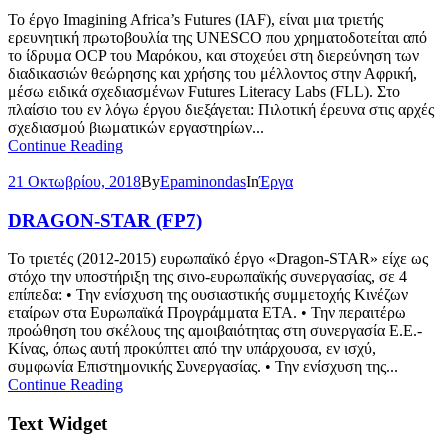
Το έργο Imagining Africa’s Futures (IAF), είναι μια τριετής
ερευνητική πρωτοβουλία της UNESCO που χρηματοδοτείται από
το ίδρυμα OCP του Μαρόκου, και στοχεύει στη διερεύνηση των
διαδικασιών θεώρησης και χρήσης του μέλλοντος στην Αφρική,
μέσω ειδικά σχεδιασμένων Futures Literacy Labs (FLL). Στο
πλαίσιο του εν λόγω έργου διεξάγεται: Πιλοτική έρευνα στις αρχές
σχεδιασμού βιωματικών εργαστηρίων...
Continue Reading
21 Οκτωβρίου, 2018
By
Epaminondas
In
Έργα
DRAGON-STAR (FP7)
To τριετές (2012-2015) ευρωπαϊκό έργο «Dragon-STAR» είχε ως
στόχο την υποστήριξη της σινο-ευρωπαϊκής συνεργασίας, σε 4
επίπεδα: • Την ενίσχυση της ουσιαστικής συμμετοχής Κινέζων
εταίρων στα Ευρωπαϊκά Προγράμματα ΕΤΑ. • Την περαιτέρω
προώθηση του σκέλους της αμοιβαιότητας στη συνεργασία Ε.Ε.-
Κίνας, όπως αυτή προκύπτει από την υπάρχουσα, εν ισχύ,
συμφωνία Επιστημονικής Συνεργασίας. • Την ενίσχυση της...
Continue Reading
Text Widget