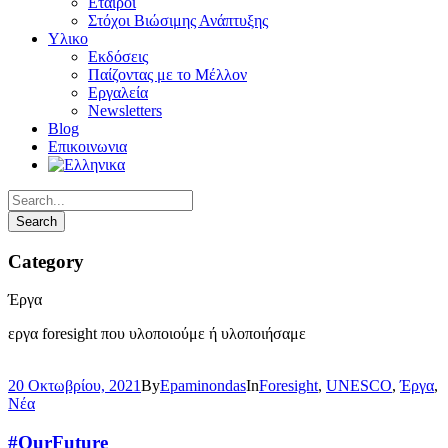
Εταίροι
Στόχοι Βιώσιμης Ανάπτυξης
Υλικο
Εκδόσεις
Παίζοντας με το Μέλλον
Εργαλεία
Newsletters
Blog
Επικοινωνια
Category
Έργα
εργα foresight που υλοποιούμε ή υλοποιήσαμε
20 Οκτωβρίου, 2021
By
Epaminondas
In
Foresight
,
UNESCO
,
Έργα
,
Νέα
#OurFuture