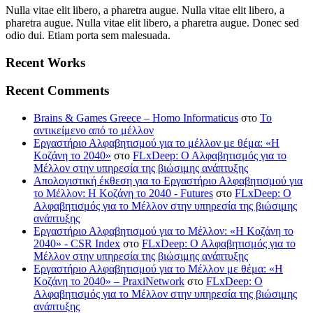
Nulla vitae elit libero, a pharetra augue. Nulla vitae elit libero, a
pharetra augue. Nulla vitae elit libero, a pharetra augue. Donec sed
odio dui. Etiam porta sem malesuada.
Recent Works
Recent Comments
Brains & Games Greece – Homo Informaticus
στο
To
αντικείμενο από το μέλλον
Εργαστήριο Αλφαβητισμού για το μέλλον με θέμα: «Η
Κοζάνη το 2040»
στο
FLxDeep: Ο Αλφαβητισμός για το
Μέλλον στην υπηρεσία της βιώσιμης ανάπτυξης
Απολογιστική έκθεση για το Εργαστήριο Αλφαβητισμού για
το Μέλλον: Η Κοζάνη το 2040 - Futures
στο
FLxDeep: Ο
Αλφαβητισμός για το Μέλλον στην υπηρεσία της βιώσιμης
ανάπτυξης
Εργαστήριο Αλφαβητισμού για το Μέλλον: «Η Κοζάνη το
2040» - CSR Index
στο
FLxDeep: Ο Αλφαβητισμός για το
Μέλλον στην υπηρεσία της βιώσιμης ανάπτυξης
Εργαστήριο Αλφαβητισμού για το Μέλλον με θέμα: «Η
Κοζάνη το 2040» – PraxiNetwork
στο
FLxDeep: Ο
Αλφαβητισμός για το Μέλλον στην υπηρεσία της βιώσιμης
ανάπτυξης