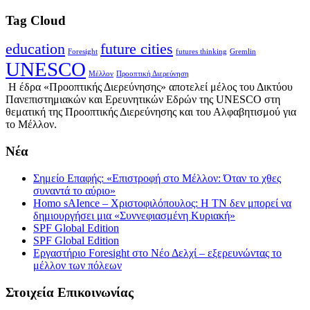
Tag Cloud
education
future cities
Foresight
futures thinking
Gremlin
UNESCO
Μέλλον
Προοπτική Διερεύνηση
Η έδρα «Προοπτικής Διερεύνησης» αποτελεί μέλος του Δικτύου
Πανεπιστημιακών και Ερευνητικών Εδρών της UNESCO στη
θεματική της Προοπτικής Διερεύνησης και του Αλφαβητισμού για
το Μέλλον.
Νέα
Σημείο Επαφής: «Επιστροφή στο Μέλλον: Όταν το χθες
συναντά το αύριο»
Homo sAIence – Χριστοφιλόπουλος: Η ΤΝ δεν μπορεί να
δημιουργήσει μια «Συννεφιασμένη Κυριακή»
SPF Global Edition
SPF Global Edition
Εργαστήριο Foresight στο Νέο Δελχί – εξερευνώντας το
μέλλον των πόλεων
Στοιχεία Επικοινωνίας