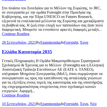
Στο πλαίσιο του Συνεδρίου για το Μέλλον της Ευρώπης, το JRC,
σε συνεργασία με την ομάδα Foresight στην Προεδρία της
Κυβέρνησης, και την Έδρα UNESCO on Futures Research,
εξερευνά τα εναλλακτικά μέλλοντα της Ευρώπης και χρειαζόμαστε
τη βοήθειά σας. Η ζωή στην εποχή των παππούδων σας ήταν πολύ
διαφορετική. Μπορείτε να εντοπίσετε αρκετές διαφορές μεταξύ...
Continue Reading
28 Σεπτεμβρίου, 2021
By
Epaminondas
In
Foresight
,
Έργα
Ελλάδα Καινοτομία 2035
Γενικές Πληροφορίες Η Ομάδα Μακροπρόθεσμου Στρατηγικού
Σχεδιασμού & Έρευνας για το Μέλλον (Foresight) και η Ελληνική
Αναπτυξιακή Τράπεζα Επενδύσεων ΑΕ (ΕΑΤΕ π. ΤΑΝΕΟ),
υπέγραψαν Μνημόνιο Συνεργασίας (MoU), όπου συμφώνησαν να
συνεργαστούν ως προς την κατεύθυνση της ανταλλαγής γνώσεων
για τις εξελίξεις στους τομείς της καινοτομίας και της υποστήριξης
της επιχειρηματικότητας στοχεύοντας στον σχεδιασμό κοινών
ενεργειών. Αφορμή...
Continue Reading
10 Σεπτεμβρίου, 2021
By
Epaminondas
In
Foresight
,
Έργα
,
Νέα