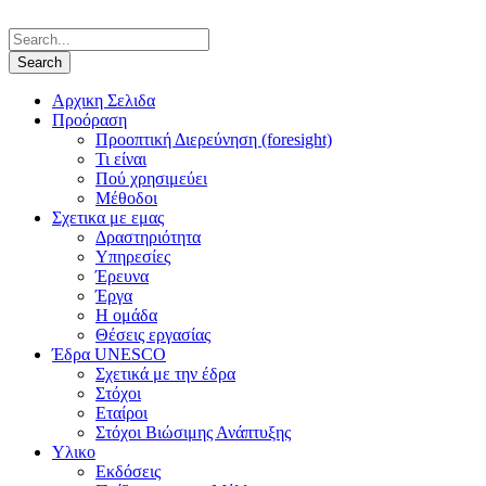
Αρχικη Σελιδα
Προόραση
Προοπτική Διερεύνηση (foresight)
Τι είναι
Πού χρησιμεύει
Μέθοδοι
Σχετικα με εμας
Δραστηριότητα
Υπηρεσίες
Έρευνα
Έργα
Η ομάδα
Θέσεις εργασίας
Έδρα UNESCO
Σχετικά με την έδρα
Στόχοι
Εταίροι
Στόχοι Βιώσιμης Ανάπτυξης
Υλικο
Εκδόσεις