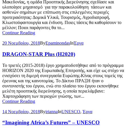
Μακεδονίας, η ομάδα Προοπτικής Διερεύνησης σχεδίασε και
υλοποίησε μηχανισμό για την παρακολούθηση τάσεων και
ασθενών σημάτων με επίπτωση στις επιλεγμένες περιοχές
προτεραιότητας: Δομικά Υλικά, Τουρισμός, Αγροδιατροφή,
Κλωστοϋφαντουργία και ένδυση. Ποιες τάσεις θα καθορίσουν το
μέλλον; Ποιοι παράγοντες θα το...
Continue Reading
20 Νοεμβρίου, 2018
By
Epaminondas
In
Έργα
DRAGON-STAR Plus (H2020)
To τριετές (2015-2018) έργο χρηματοδοτήθηκε από το πρόγραμμα
HORIZON 2020 της Ευρωπαϊκής Επιτροπής, και είχε ως στόχο να
ενισχύσει τη διμερή συνεργασία Ευρώπης-Κίνας στους τομείς της
έρευνας και της καινοτομίας. Το Δίκτυο ΠΡΑΞΗ ήταν ο
συντονιστής του έργου, ενώ στο πλαίσιο του έργου εκπονήθηκε
μελέτη προοπτικής διερεύνησης, η οποία περιελάμβανε:
Χαρτογράφηση των περιοχών γνώσης, των...
Continue Reading
14 Νοεμβρίου, 2018
By
irianna
In
UNESCO
,
Έργα
“Imagining Africa’s Futures” – UNESCO