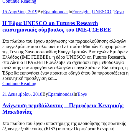
Continue Reading
15 Απριλίου, 2019
By
Epaminondas
In
Foresight
,
UNESCO
,
Έργα
Η Έδρα UNESCO on Futures Research
επιστημονικός σύμβουλος του ΙΜΕ-ΓΣΕΒΕΕ
Στο πλαίσιο του έργου πρόγνωσης και παρακολούθησης αλλαγών
επαγγελμάτων που υλοποιεί το Ινστιτούτο Μικρών Επιχειρήσεων
της Γενικής Συνομοσπονδίας Επαγγελματιών Βιοτεχνών Εμπόρων
Ελλάδας (ΙΜΕ ΓΣΕΒΕΕ), η έδρα UNESCO on Futures Research,
στο Δίκτυο ΠΡΑΞΗ/ΙΤΕ,ανέλαβε να σχεδιάσει την μεθοδολογία
ανάλυσης των παραγόντων αλλαγών επαγγελμάτων. Ειδικότερα, η
Έδρα θα εκπονήσει έναν πρακτικό οδηγό όπου θα παρουσιάζεται η
ερευνητική προσέγγιση και...
Continue Reading
21 Δεκεμβρίου, 2018
By
Epaminondas
In
Έργα
Ανίχνευση περιβάλλοντος – Περιφέρεια Κεντρικής
Μακεδονίας
Στο πλαίσιο του έργου υποστήριξης της υλοποίησης της πολιτικής
έξυπνης εξειδίκευσης (RIS3) από την Περιφέρεια Κεντρική