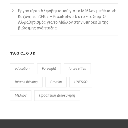
Εργαστήριο Αλφαβητισμού για το Μέλλον με θέμα: «Η
Κοζάνη το 2040» – PraxiNetwork
στο
FLxDeep: Ο
Αλφαβητισμός για το Μέλλον στην υπηρεσία της
βιώσιμης ανάπτυξης
TAG CLOUD
education
Foresight
future cities
futures thinking
Gremlin
UNESCO
Μέλλον
Προοπτική Διερεύνηση