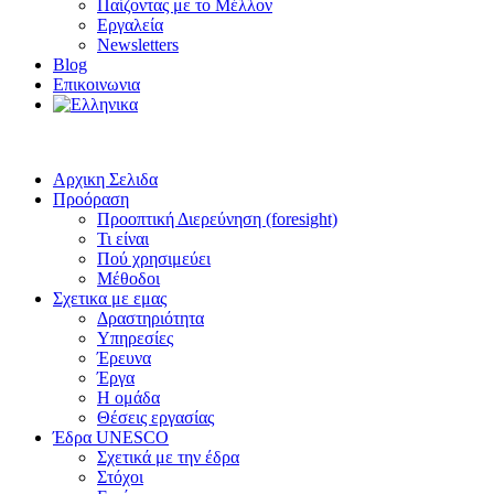
Παίζοντας με το Μέλλον
Εργαλεία
Newsletters
Blog
Επικοινωνια
Αρχικη Σελιδα
Προόραση
Προοπτική Διερεύνηση (foresight)
Τι είναι
Πού χρησιμεύει
Μέθοδοι
Σχετικα με εμας
Δραστηριότητα
Υπηρεσίες
Έρευνα
Έργα
Η ομάδα
Θέσεις εργασίας
Έδρα UNESCO
Σχετικά με την έδρα
Στόχοι