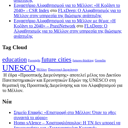
ανάπτυξης
Εργαστήριο Αλφαβητισμού για το Μέλλον: «Η Κοζάνη το
2040» - CSR Index
στο
FLxDeep: Ο Αλφαβητισμός για το
Μέλλον στην υπηρεσία της βιώσιμης ανάπτυξης
Εργαστήριο Αλφαβητισμού για το Μέλλον με θέμα: «Η
Κοζάνη το 2040» – PraxiNetwork
στο
FLxDeep: Ο
Αλφαβητισμός για το Μέλλον στην υπηρεσία της βιώσιμης
ανάπτυξης
Tag Cloud
education
future cities
Foresight
futures thinking
Gremlin
UNESCO
Μέλλον
Προοπτική Διερεύνηση
Η έδρα «Προοπτικής Διερεύνησης» αποτελεί μέλος του Δικτύου
Πανεπιστημιακών και Ερευνητικών Εδρών της UNESCO στη
θεματική της Προοπτικής Διερεύνησης και του Αλφαβητισμού για
το Μέλλον.
Νέα
Σημείο Επαφής: «Επιστροφή στο Μέλλον: Όταν το χθες
συναντά το αύριο»
Homo sAIence – Χριστοφιλόπουλος: Η ΤΝ δεν μπορεί να
δημιουργήσει μια «Συννεφιασμένη Κυριακή»