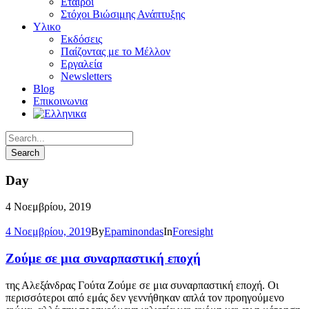
Εταίροι
Στόχοι Βιώσιμης Ανάπτυξης
Υλικο
Εκδόσεις
Παίζοντας με το Μέλλον
Εργαλεία
Newsletters
Blog
Επικοινωνια
Day
4 Νοεμβρίου, 2019
4 Νοεμβρίου, 2019
By
Epaminondas
In
Foresight
Ζούμε σε μια συναρπαστική εποχή
της Αλεξάνδρας Γούτα Ζούμε σε μια συναρπαστική εποχή. Οι
περισσότεροι από εμάς δεν γεννήθηκαν απλά τον προηγούμενο