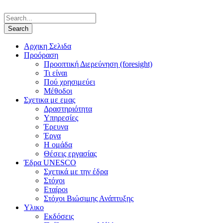
Αρχικη Σελιδα
Προόραση
Προοπτική Διερεύνηση (foresight)
Τι είναι
Πού χρησιμεύει
Μέθοδοι
Σχετικα με εμας
Δραστηριότητα
Υπηρεσίες
Έρευνα
Έργα
Η ομάδα
Θέσεις εργασίας
Έδρα UNESCO
Σχετικά με την έδρα
Στόχοι
Εταίροι
Στόχοι Βιώσιμης Ανάπτυξης
Υλικο
Εκδόσεις