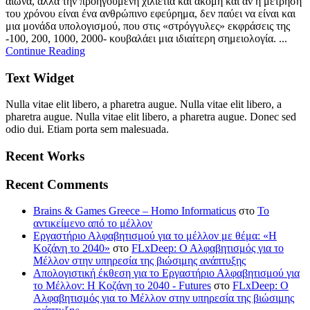
αιώνα, αλλά την προηγούμενη χιλιετία και ακόμη και αν η μέτρηση
του χρόνου είναι ένα ανθρώπινο εφεύρημα, δεν παύει να είναι και
μια μονάδα υπολογισμού, που στις «στρόγγυλες» εκφράσεις της
-100, 200, 1000, 2000- κουβαλάει μια ιδιαίτερη σημειολογία. ...
Continue Reading
Text Widget
Nulla vitae elit libero, a pharetra augue. Nulla vitae elit libero, a
pharetra augue. Nulla vitae elit libero, a pharetra augue. Donec sed
odio dui. Etiam porta sem malesuada.
Recent Works
Recent Comments
Brains & Games Greece – Homo Informaticus
στο
To
αντικείμενο από το μέλλον
Εργαστήριο Αλφαβητισμού για το μέλλον με θέμα: «Η
Κοζάνη το 2040»
στο
FLxDeep: Ο Αλφαβητισμός για το
Μέλλον στην υπηρεσία της βιώσιμης ανάπτυξης
Απολογιστική έκθεση για το Εργαστήριο Αλφαβητισμού για
το Μέλλον: Η Κοζάνη το 2040 - Futures
στο
FLxDeep: Ο
Αλφαβητισμός για το Μέλλον στην υπηρεσία της βιώσιμης