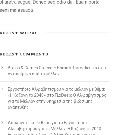
pharetra augue. Donec sed odio dui. Etiam porta
sem malesuada.
RECENT WORKS
RECENT COMMENTS
Brains & Games Greece – Homo Informaticus
στο
To
αντικείμενο από το μέλλον
Εργαστήριο Αλφαβητισμού για το μέλλον με θέμα:
«Η Κοζάνη το 2040»
στο
FLxDeep: Ο Αλφαβητισμός
για το Μέλλον στην υπηρεσία της βιώσιμης
ανάπτυξης
Απολογιστική έκθεση για το Εργαστήριο
Αλφαβητισμού για το Μέλλον: Η Κοζάνη το 2040 -
Futures
στο
FLxDeep: Ο Αλφαβητισμός για το