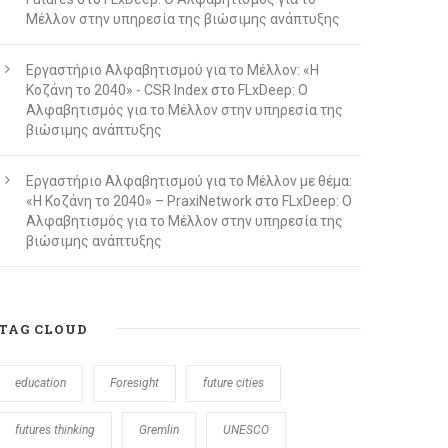
Μέλλον στην υπηρεσία της βιώσιμης ανάπτυξης
Εργαστήριο Αλφαβητισμού για το Μέλλον: «Η
Κοζάνη το 2040» - CSR Index
στο
FLxDeep: Ο
Αλφαβητισμός για το Μέλλον στην υπηρεσία της
βιώσιμης ανάπτυξης
Εργαστήριο Αλφαβητισμού για το Μέλλον με θέμα:
«Η Κοζάνη το 2040» – PraxiNetwork
στο
FLxDeep: Ο
Αλφαβητισμός για το Μέλλον στην υπηρεσία της
βιώσιμης ανάπτυξης
TAG CLOUD
education
Foresight
future cities
futures thinking
Gremlin
UNESCO