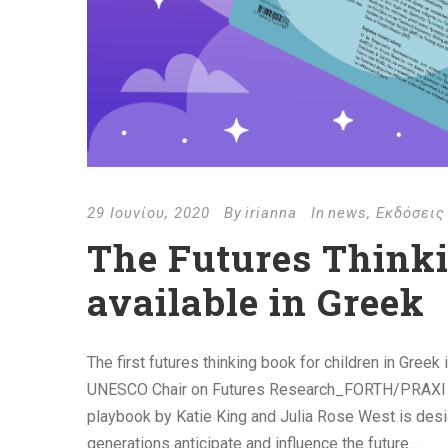
29 Ιουνίου, 2020
By
irianna
In
news
,
Εκδόσεις
The Futures Think
available in Greek
The first futures thinking book for children in Gree
UNESCO Chair on Futures Research_FORTH/PRAXI Ne
playbook by Katie King and Julia Rose West is desig
generations anticipate and influence the future....