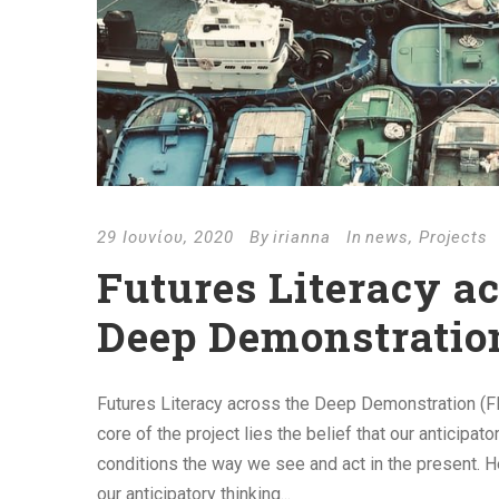
29 Ιουνίου, 2020
By
irianna
In
news
,
Projects
Futures Literacy ac
Deep Demonstratio
Futures Literacy across the Deep Demonstration (FL
core of the project lies the belief that our anticip
conditions the way we see and act in the present. H
our anticipatory thinking...