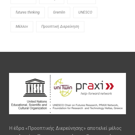
futures thinking
Gremlin
UNESCO
Μέλλον
Προοπτική Διερεύνηση
Η έδρα «Προοπτικής Διερεύνησης» αποτελεί μέλος